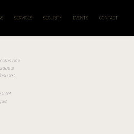
GS
SERVICES
SECURITY
EVENTS
CONTACT
estas orci
esque a
lesuada.
aoreet
que,