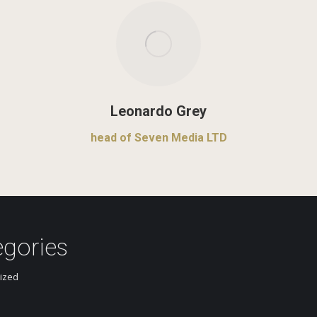
Leonardo Grey
head of Seven Media LTD
egories
ized