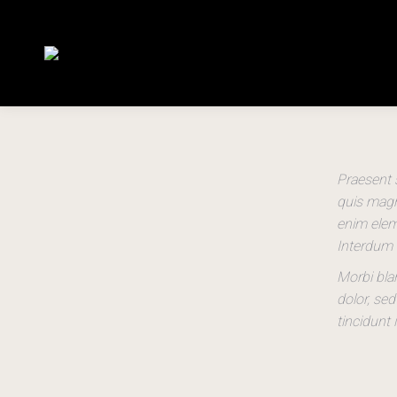
Praesent 
quis magna
enim elem
Interdum 
Morbi bla
dolor, sed
tincidunt