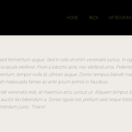
HOME
IBIZA
VIP BOOKIN
sed fermentum augue. Sed in odio et enim venenatis luctus. In eg
 iaculis eleifend. Proin a lobortis ante, nec eleifend urna. Pellent
entum, tempor nulla id, ultrices augue. Donec tempus blandit ma
et malesuada fames ac ante ipsum primis in faucibus.
ndit venenatis erat, at maximus arcu cursus ut. Aliquam tempus l
 auctor leo bibendum a. Donec ligula nisl, pretium sed neque tristi
 interdum justo. Thanx!